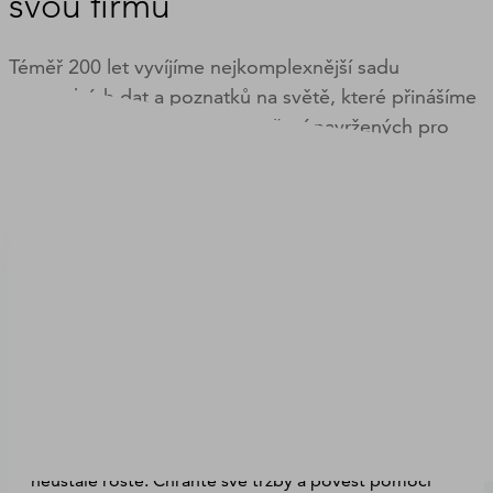
svou firmu
Téměř 200 let vyvíjíme nejkomplexnější sadu
obchodních dat a poznatků na světě, které přinášíme
prostřednictvím produktů a řešení navržených pro
zlepšení vašeho podnikání.
Snižujte svá rizika
Obchodní riziko se na nás valí ze všech stran – a
neustále roste. Chraňte své tržby a pověst pomocí