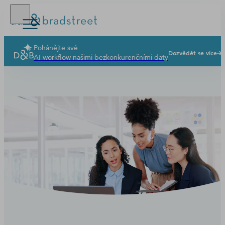
Pohánějte své
Dozvědět se více
Řešení
AI workflow našimi bezkonkurenčními daty
Proč Dun & Bradstreet
Novinky a zdroje
Naše společnost