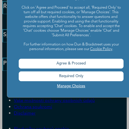
Řešení a postřehy
Click on 'Agree and Proceed' to accept all, 'Required Only' to
turn off all but required cookies, or 'Manage Choices'. This
website offers chat functionality to answer questions and
provide support. Enabling and using the chat functionality
Podniková řešení
requires accepting ‘Chat’ cookies. To enable and accept the
Řešení pro malé podniky
‘Chat’ cookies choose ‘Manage Choices’ enable 'Chat' and
Společnost
'Submit All Preferences'.
Číslo D-U-N-S
For further information on how Dun & Bradstreet uses your
Blog
personal information, please see our
Cookie Policy
.
Naše společnost
Příběhy zákazníků
Worldwide Network
Eventy
Podpora
Agree & Proceed
Kariéra
Newsroom
Required Only
Všeobecné obchodní podmínky
ESG & DEI závazky
Služby zákazníkům
Manage Choices
Vaše možnosti ochrany osobních údajů
Ochrana soukromí
Disclaimer
Předvolby souborů cookie